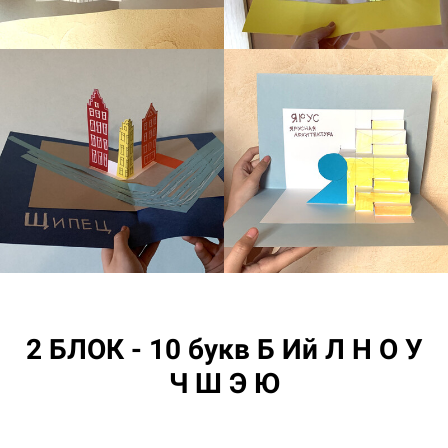
2 БЛОК - 10 букв Б Ий Л Н О У
Ч Ш Э Ю